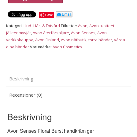
Senses
Floral
Save
Burst
handkräm,
Kategori:
Hud- Hår- & Fotvård
Etiketter:
Avon
,
Avon tuotteet
75
jälleenmyyjät
,
Avon återförsäljare
,
Avon Senses
,
Avon
ml
verkkokauppa
,
Avon Finland
,
Avon nätbutik
,
torra händer
,
vårda
mängd
dina händer
Varumärke:
Avon Cosmetics
Beskrivning
Recensioner (0)
Beskrivning
Avon Senses Floral Burst handkräm ger