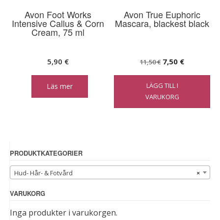
Avon Foot Works
Avon True Euphoric
Intensive Callus & Corn
Mascara, blackest black
Cream, 75 ml
Det
Det
5,90
€
7,50
€
11,50
€
ursprungliga
nuvarand
LÄGG TILL I
Läs mer
priset
priset
VARUKORG
var:
är:
11,50 €.
7,50 €.
PRODUKTKATEGORIER
Hud- Hår- & Fotvård
×
VARUKORG
Inga produkter i varukorgen.