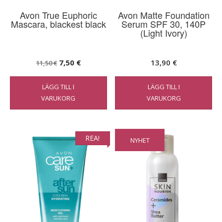
Avon True Euphoric
Avon Matte Foundation
Mascara, blackest black
Serum SPF 30, 140P
(Light Ivory)
Det
Det
7,50
€
13,90
€
11,50
€
ursprungliga
nuvarande
LÄGG TILL I
LÄGG TILL I
priset
priset
VARUKORG
VARUKORG
var:
är:
11,50 €.
7,50 €.
REA!
NYHET