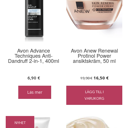
Avon Advance
Avon Anew Renewal
Techniques Anti-
Protinol Power
Dandruff 2-in-1, 400ml
ansiktskräm, 50 ml
Det
Det
6,90
€
16,50
€
19,90
€
ursprungliga
nuvarand
LÄGG TILL I
Läs mer
priset
priset
VARUKORG
var:
är:
19,90 €.
16,50 €.
NYHET