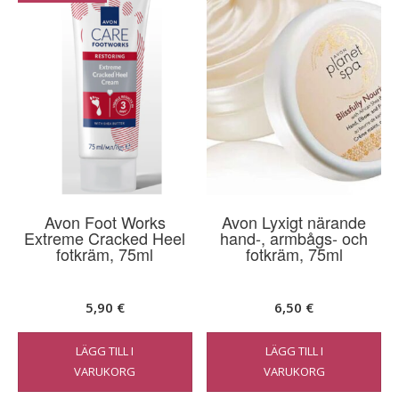
Avon Foot Works
Avon Lyxigt närande
Extreme Cracked Heel
hand-, armbågs- och
fotkräm, 75ml
fotkräm, 75ml
5,90
€
6,50
€
LÄGG TILL I
LÄGG TILL I
VARUKORG
VARUKORG