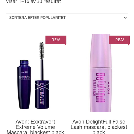
Sortera
Visar 1–16 av 30 resultat
efter
popularitet
REA!
REA!
Avon: Exxtravert
Avon DelightFull False
Extreme Volume
Lash mascara, blackest
Mascara, blackest black
black