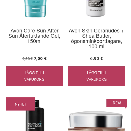
Avon Care Sun After
Avon Sk!n Ceranudes +
Sun Återfuktande Gel,
Shea Butter,
150ml
ögonsminkborttagare,
100 ml
Det
Det
7,00
€
6,90
€
9,50
€
ursprungliga
nuvarande
LÄGG TILL I
LÄGG TILL I
priset
priset
VARUKORG
VARUKORG
var:
är:
9,50 €.
7,00 €.
REA!
NYHET