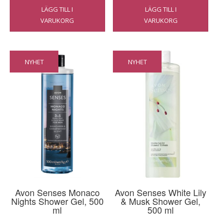
LÄGG TILL I
LÄGG TILL I
VARUKORG
VARUKORG
NYHET
NYHET
Avon Senses Monaco
Avon Senses White Lily
Nights Shower Gel, 500
& Musk Shower Gel,
ml
500 ml