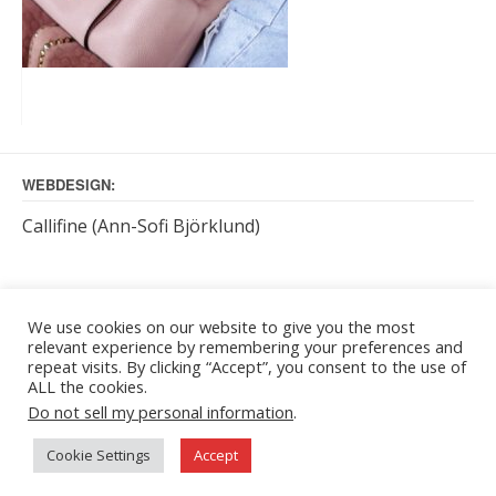
WEBDESIGN:
Callifine (Ann-Sofi Björklund)
KUNDTJÄNST BETJÄNAR:
We use cookies on our website to give you the most
relevant experience by remembering your preferences and
måndag – torsdag: kl. 9 – 16
repeat visits. By clicking “Accept”, you consent to the use of
Kontakt sker enklast via e-post: info[at]callifine.net
ALL the cookies.
Do not sell my personal information
.
Cookie Settings
Accept
Theme: TopShop by
Kaira
Proudly powered by
WordPress