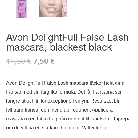
Avon DelightFull False Lash
mascara, blackest black
Det
Det
11,50
€
7,50
€
ursprungliga
nuvarande
Avon DelightFull False Lash mascara täcker hela dina
priset
priset
fransar med sin färgrika formula. Det får fransarna ser
var:
är:
längre ut och tillför exceptionell volym. Resultatet blir
fylligare fransar och mer djup i ögonen. Applicera
11,50 €.
7,50 €.
mascara med lätta drag från roten ut till spetsen. Upprepa
om du vill ha en starkare highlight. Vattenlöslig.