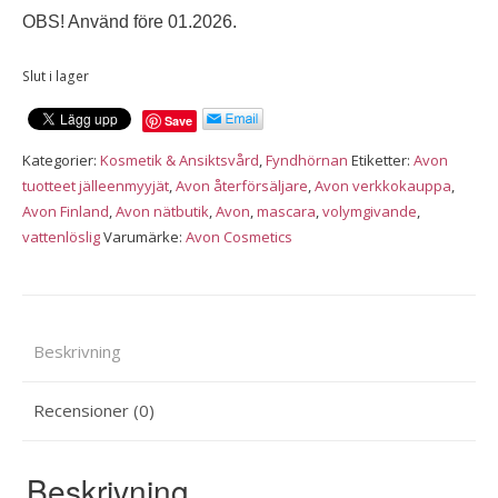
OBS! Använd före 01.2026.
Slut i lager
Save
Kategorier:
Kosmetik & Ansiktsvård
,
Fyndhörnan
Etiketter:
Avon
tuotteet jälleenmyyjät
,
Avon återförsäljare
,
Avon verkkokauppa
,
Avon Finland
,
Avon nätbutik
,
Avon
,
mascara
,
volymgivande
,
vattenlöslig
Varumärke:
Avon Cosmetics
Beskrivning
Recensioner (0)
Beskrivning