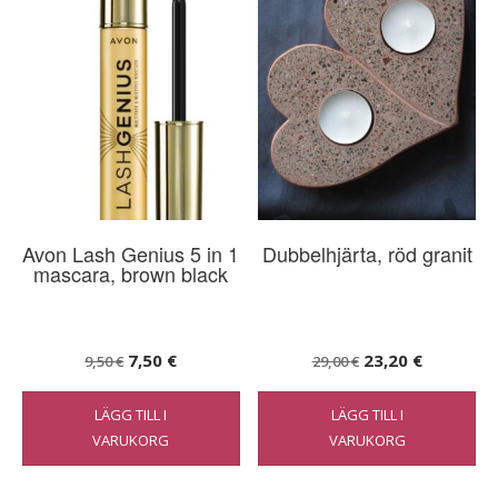
Avon Lash Genius 5 in 1
Dubbelhjärta, röd granit
mascara, brown black
Det
Det
Det
Det
7,50
€
23,20
€
9,50
€
29,00
€
ursprungliga
nuvarande
ursprungliga
nuvarand
LÄGG TILL I
LÄGG TILL I
priset
priset
priset
priset
VARUKORG
VARUKORG
var:
är:
var:
är:
9,50 €.
7,50 €.
29,00 €.
23,20 €.