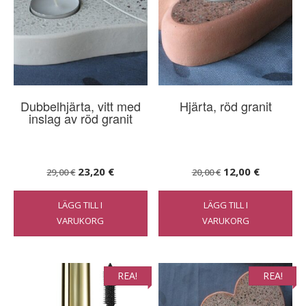
Dubbelhjärta, vitt med
Hjärta, röd granit
inslag av röd granit
Det
Det
Det
Det
23,20
€
12,00
€
29,00
€
20,00
€
ursprungliga
nuvarande
ursprungliga
nuvarand
LÄGG TILL I
LÄGG TILL I
priset
priset
priset
priset
VARUKORG
VARUKORG
var:
är:
var:
är:
29,00 €.
23,20 €.
20,00 €.
12,00 €.
REA!
REA!