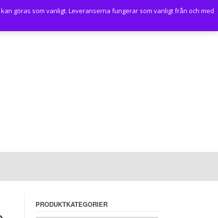
 kan göras som vanligt. Leveranserna fungerar som vanligt från och med
PRODUKTKATEGORIER
e