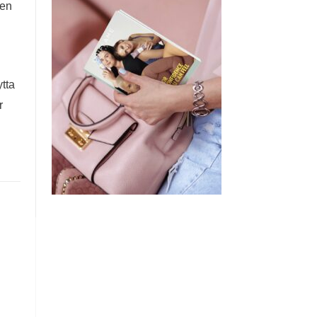
 en
ytta
r