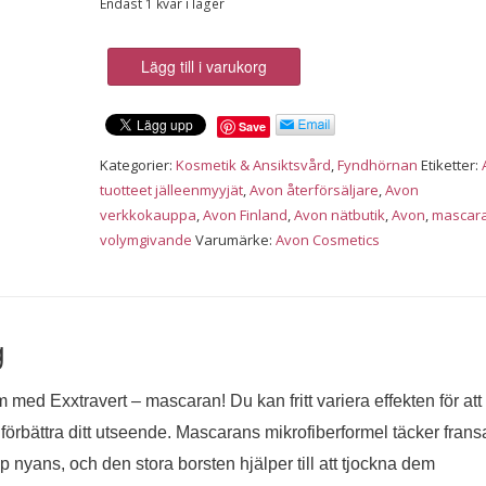
Endast 1 kvar i lager
Avon:
Lägg till i varukorg
Exxtravert
Extreme
Save
Volume
Mascara,
Kategorier:
Kosmetik & Ansiktsvård
,
Fyndhörnan
Etiketter:
blackest
tuotteet jälleenmyyjät
,
Avon återförsäljare
,
Avon
black
verkkokauppa
,
Avon Finland
,
Avon nätbutik
,
Avon
,
mascar
mängd
volymgivande
Varumärke:
Avon Cosmetics
g
m med Exxtravert – mascaran! Du kan fritt variera effekten för att
mt förbättra ditt utseende. Mascarans mikrofiberformel täcker fran
p nyans, och den stora borsten hjälper till att tjockna dem