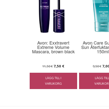
Avon: Exxtravert
Avon Care Su
Extreme Volume
Sun Återfukta
Mascara, brown black
150ml
Det
Det
Det
7,50
€
7,0
11,50
€
9,50
€
ursprungliga
nuvarande
urs
LÄGG TILL I
LÄGG TILL
priset
priset
pris
VARUKORG
VARUKOR
var:
är:
var:
11,50 €.
7,50 €.
9,50