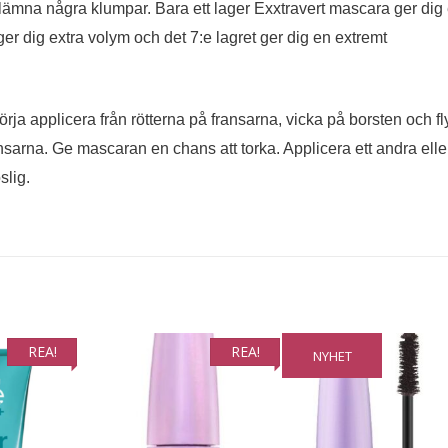
 lämna några klumpar. Bara ett lager Exxtravert mascara ger dig
 ger dig extra volym och det 7:e lagret ger dig en extremt
örja applicera från rötterna på fransarna, vicka på borsten och fl
sarna. Ge mascaran en chans att torka. Applicera ett andra elle
slig.
REA!
REA!
NYHET