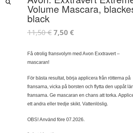
Volume Mascara, blacke
black
Det
Det
11,50
€
7,50
€
ursprungliga
nuvarande
Få otrolig fransvolym med Avon Exxtravert –
priset
priset
mascaran!
var:
är:
För bästa resultat, börja applicera från rötterna på
11,50 €.
7,50 €.
fransarna, vicka på borsten och flytta den uppåt lä
fransarna. Ge mascaran en chans att torka. Applic
ett andra eller tredje skikt. Vattenlöslig.
OBS! Använd före 07.2026.