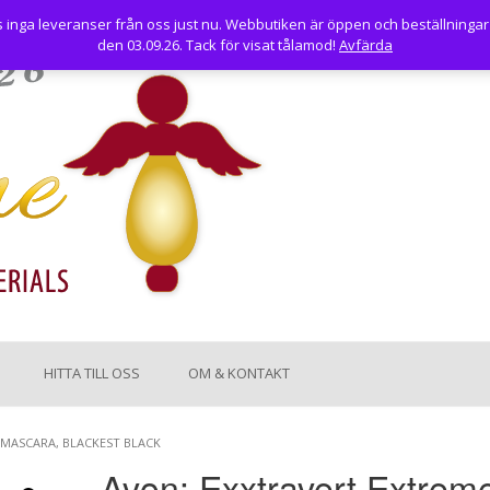
nga leveranser från oss just nu. Webbutiken är öppen och beställningar
den 03.09.26. Tack för visat tålamod!
Avfärda
HITTA TILL OSS
OM & KONTAKT
 MASCARA, BLACKEST BLACK
Avon: Exxtravert Extrem