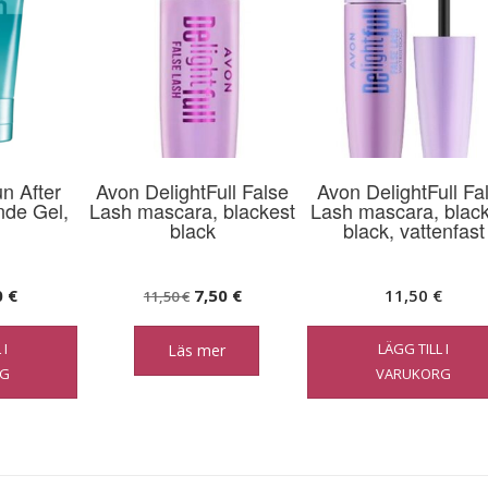
n After
Avon DelightFull False
Avon DelightFull Fa
nde Gel,
Lash mascara, blackest
Lash mascara, blac
black
black, vattenfast
Det
Det
Det
0
€
7,50
€
11,50
€
11,50
€
prungliga
nuvarande
ursprungliga
nuvarande
 I
LÄGG TILL I
Läs mer
et
priset
priset
priset
G
VARUKORG
är:
var:
är:
 €.
7,00 €.
11,50 €.
7,50 €.