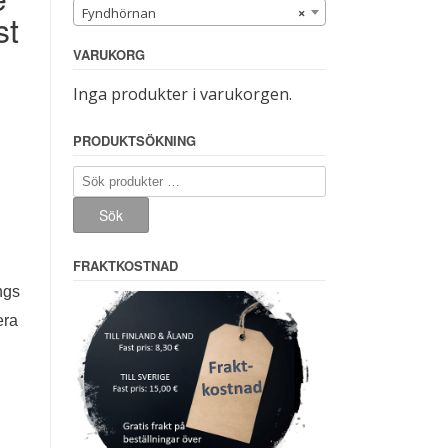
Fyndhörnan
×
st
VARUKORG
Inga produkter i varukorgen.
PRODUKTSÖKNING
Sök
efter:
Sök
FRAKTKOSTNAD
ngs
era