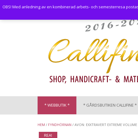
Skip
OBS! Med anledning av en kombinerad arbets- och semesterresa postas i
to
content
* WEBBUTIK *
* GÅRDSBUTIKEN CALLIFINE *
HEM
/
FYNDHÖRNAN
/ AVON: EXXTRAVERT EXTREME VOLUME
REA!