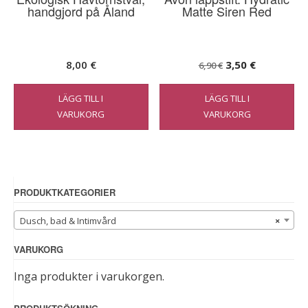
handgjord på Åland
Matte Siren Red
Det
Det
8,00
€
3,50
€
6,90
€
ursprungliga
nuvarande
LÄGG TILL I
LÄGG TILL I
priset
priset
VARUKORG
VARUKORG
var:
är:
6,90 €.
3,50 €.
PRODUKTKATEGORIER
Dusch, bad & Intimvård
×
VARUKORG
Inga produkter i varukorgen.