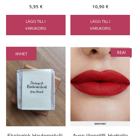
5,95
€
10,90
€
LÄGG TILL I
LÄGG TILL I
VARUKORG
VARUKORG
REA!
NYHET
Ekologisk Havtornstvål,
Avon läppstift: Hydratic