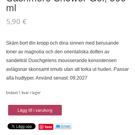
ml
5,90
€
S
käm bort din kropp och dina sinnen med berusande
toner av magnolia och den orientaliska doften av
sandelträ! Duschgelens
mousserande konsistensen
avlägsnar skonsamt smuts utan att torka ut huden. Passar
alla hudtyper. Använd senast: 09.2027
Endast 1 kvar i lager
Avon
Lägg till i varukorg
Senses
Cozy
Save
Cashmere