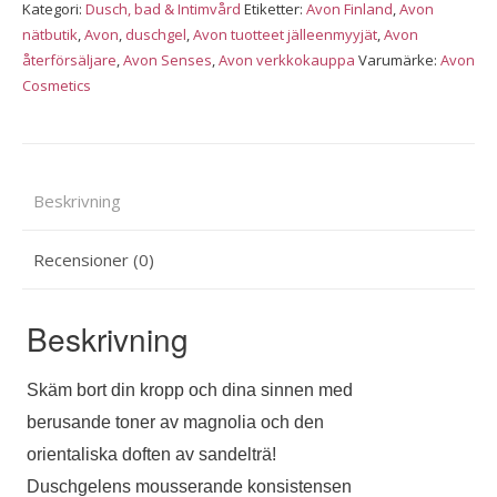
Shower
Kategori:
Dusch, bad & Intimvård
Etiketter:
Avon Finland
,
Avon
Gel,
nätbutik
,
Avon
,
duschgel
,
Avon tuotteet jälleenmyyjät
,
Avon
500
återförsäljare
,
Avon Senses
,
Avon verkkokauppa
Varumärke:
Avon
ml
Cosmetics
mängd
Beskrivning
Recensioner (0)
Beskrivning
S
käm bort din kropp och dina sinnen med
berusande toner av magnolia och den
orientaliska doften av sandelträ!
Duschgelens
mousserande konsistensen