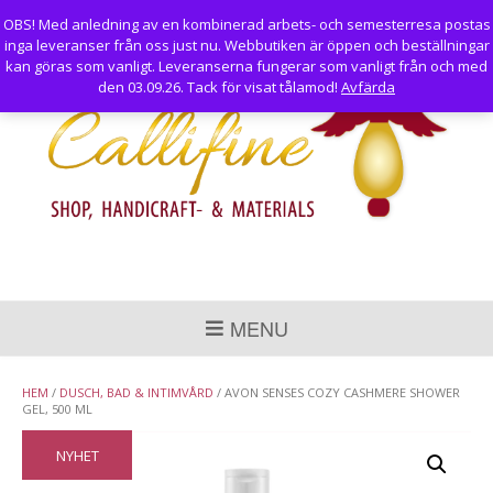
Skip
OBS! Med anledning av en kombinerad arbets- och semesterresa postas
to
inga leveranser från oss just nu. Webbutiken är öppen och beställningar
content
kan göras som vanligt. Leveranserna fungerar som vanligt från och med
den 03.09.26. Tack för visat tålamod!
Avfärda
MENU
HEM
/
DUSCH, BAD & INTIMVÅRD
/ AVON SENSES COZY CASHMERE SHOWER
GEL, 500 ML
NYHET