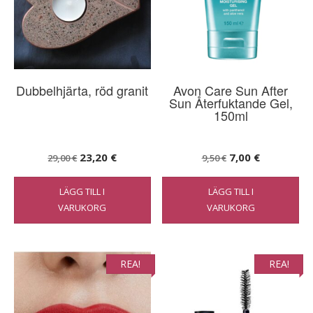
Dubbelhjärta, röd granit
Avon Care Sun After
Sun Återfuktande Gel,
150ml
Det
Det
Det
Det
23,20
€
7,00
€
29,00
€
9,50
€
ursprungliga
nuvarande
ursprungliga
nuvarande
LÄGG TILL I
LÄGG TILL I
priset
priset
priset
priset
VARUKORG
VARUKORG
var:
är:
var:
är:
29,00 €.
23,20 €.
9,50 €.
7,00 €.
REA!
REA!