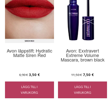
Avon läppstift: Hydratic
Avon: Exxtravert
Matte Siren Red
Extreme Volume
Mascara, brown black
Det
Det
Det
Det
3,50
€
7,50
€
6,90
€
11,50
€
ursprungliga
nuvarande
ursprungliga
nuvarand
LÄGG TILL I
LÄGG TILL I
priset
priset
priset
priset
VARUKORG
VARUKORG
var:
är:
var:
är:
6,90 €.
3,50 €.
11,50 €.
7,50 €.