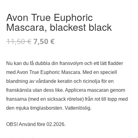
Avon True Euphoric
Mascara, blackest black
Det
Det
11,50
€
7,50
€
ursprungliga
nuvarande
Nu kan du få dubbla din fransvolym och ett lätt fladder
priset
priset
med Avon True Euphoric Mascara. Med en speciell
var:
är:
blandning av vårdande keratin och ricinolja för en
franskänsla utan dess like. Applicera mascaran genom
11,50 €.
7,50 €.
fransarna (med en sicksack rörelse) från rot till topp med
den mjuka timglasborsten. Vattenlöslig.
OBS! Använd före 02.2026.