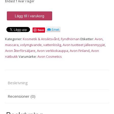
Endast 1 kvar i lager
Avon
Lägg till i varukorg
True
Euphoric
Save
Mascara,
blackest
Kategorier:
Kosmetik & Ansiktsvård
,
Fyndhörnan
Etiketter:
Avon
,
black
mascara
,
volymgivande
,
vattenlöslig
,
Avon tuotteet jälleenmyyjät
,
mängd
Avon återförsäljare
,
Avon verkkokauppa
,
Avon Finland
,
Avon
nätbutik
Varumärke:
Avon Cosmetics
Beskrivning
Recensioner (0)