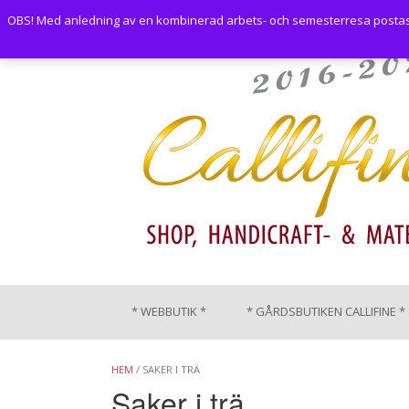
Skip
OBS! Med anledning av en kombinerad arbets- och semesterresa postas i
to
content
* WEBBUTIK *
* GÅRDSBUTIKEN CALLIFINE *
HEM
/ SAKER I TRÄ
Saker i trä