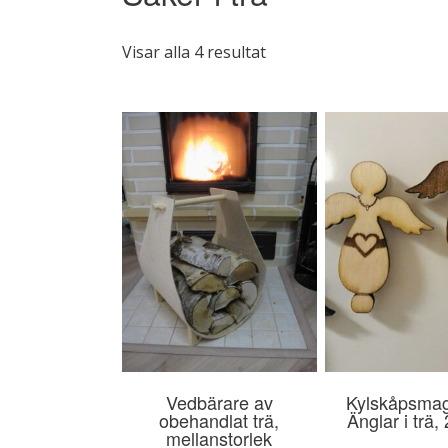
Sortera
Visar alla 4 resultat
efter
popularitet
Vedbärare av
Kylskåpsmag
obehandlat trä,
Änglar i trä,
mellanstorlek