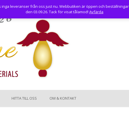
nga leveranser från oss just nu. Webbutiken är öppen och beställningar
den 03.09.26. Tack för visat tålamod!
Avfärda
HITTA TILL OSS
OM & KONTAKT