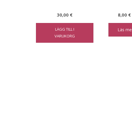
30,00
€
8,00
€
LÄGG TILL I
Läs me
VARUKORG