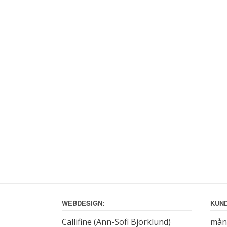
WEBDESIGN:
KUND
Callifine (Ann-Sofi Björklund)
månd