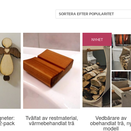
NYHET
neter:
Tvålfat av restmaterial,
Vedbärare av
 2-pack
värmebehandlat trä
obehandlat trä, n
modell