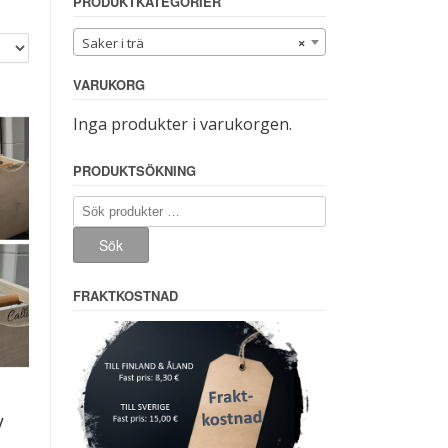
PRODUKTKATEGORIER
Saker i trä
×
VARUKORG
Inga produkter i varukorgen.
PRODUKTSÖKNING
Sök
efter:
Sök
FRAKTKOSTNAD
y