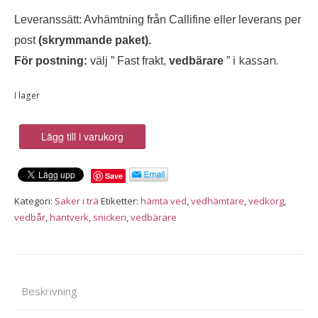
Leveranssätt: Avhämtning från Callifine eller leverans per
post
(skrymmande paket).
kassan.
För postning:
välj ” Fast frakt,
vedbärare
”
i
I lager
Vedbärare
Lägg till i varukorg
av
obehandlat
Save
trä,
mellanstorlek
Kategori:
Saker i trä
Etiketter:
hämta ved
,
vedhämtare
,
vedkorg
,
mängd
vedbår
,
hantverk
,
snickeri
,
vedbärare
Beskrivning