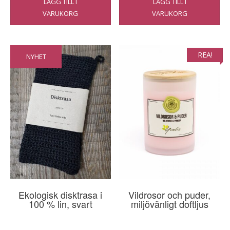
LÄGG TILL I
LÄGG TILL I
priset
priset
VARUKORG
VARUKORG
var:
är:
13,00 €.
9,95 €.
REA!
NYHET
Ekologisk disktrasa i
Vildrosor och puder,
100 % lin, svart
miljövänligt doftljus