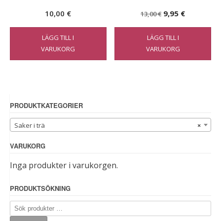
Det
Det
10,00
€
9,95
€
13,00
€
ursprungliga
nuvarand
LÄGG TILL I
LÄGG TILL I
priset
priset
VARUKORG
VARUKORG
var:
är:
13,00 €.
9,95 €.
PRODUKTKATEGORIER
Saker i trä
×
VARUKORG
Inga produkter i varukorgen.
PRODUKTSÖKNING
Sök
efter: