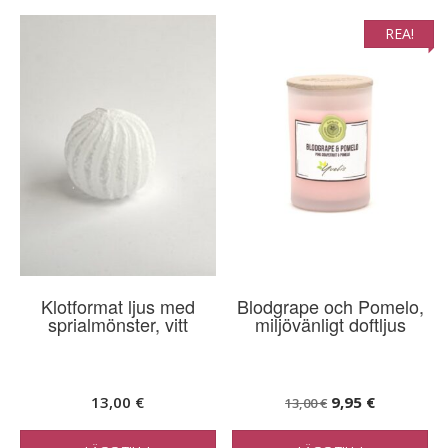
REA!
Klotformat ljus med
Blodgrape och Pomelo,
sprialmönster, vitt
miljövänligt doftljus
Det
Det
13,00
€
9,95
€
13,00
€
ursprungliga
nuvarand