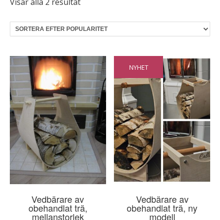
Sortera
Visar alla 2 resultat
efter
popularitet
NYHET
Vedbärare av
Vedbärare av
obehandlat trä,
obehandlat trä, ny
mellanstorlek
modell