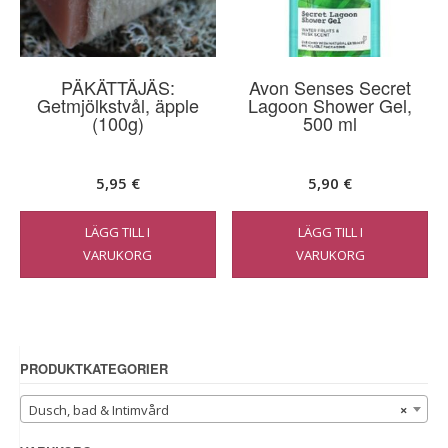
PÄKÄTTÄJÄS:
Avon Senses Secret
Getmjölkstvål, äpple
Lagoon Shower Gel,
(100g)
500 ml
5,95
€
5,90
€
LÄGG TILL I
LÄGG TILL I
VARUKORG
VARUKORG
PRODUKTKATEGORIER
Dusch, bad & Intimvård
×