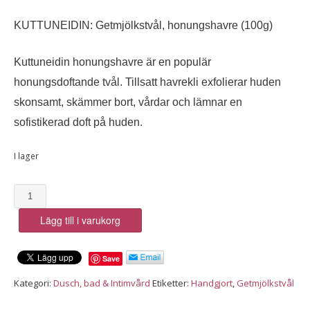
KUTTUNEIDIN: Getmjölkstvål, honungshavre (100g)
Kuttuneidin honungshavre är en populär
honungsdoftande tvål. Tillsatt havrekli exfolierar huden
skonsamt, skämmer bort, vårdar och lämnar en
sofistikerad doft på huden.
I lager
KUTTUNEIDIN:
Getmjölkstvål,
Lägg till i varukorg
honungshavre
(100g)
mängd
Save
Kategori:
Dusch, bad & Intimvård
Etiketter:
Handgjort
,
Getmjölkstvål