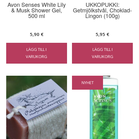
Avon Senses White Lily
UKKOPUKKI:
& Musk Shower Gel,
Getmjölkstvål, Choklad-
500 ml
Lingon (100g)
5,90
€
5,95
€
LÄGG TILL I
LÄGG TILL I
VARUKORG
VARUKORG
NYHET