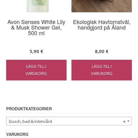
Avon Senses White Lily
Ekologisk Havtornstvål,
& Musk Shower Gel,
handgjord på Åland
500 ml
5,90
€
8,00
€
LÄGG TILL I
LÄGG TILL I
VARUKORG
VARUKORG
PRODUKTKATEGORIER
Dusch, bad & Intimvård
×
VARUKORG