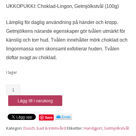
UKKOPUKKI: Choklad-Lingon, Getmjölkstvål (100g)
Lämplig för daglig användning på händer och kropp.
Getmjölkens närande egenskaper gör tvålen utmärkt för
känslig och torr hud. Tvålen innehåller mörk choklad och
lingonmassa som skonsamt exfolierar huden. Tvålen
doftar svagt av choklad.
I lager
UKKOPUKKI:
Getmjölkstvål,
Lägg till i varukorg
Choklad-
Lingon
(100g)
Save
mängd
Kategori:
Dusch, bad & Intimvård
Etiketter:
Handgjort
,
Getmjölkstvål