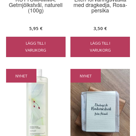
Getmjölkstvål, naturell
med dragkedja, Rosa-
(100g)
persika
5,95
€
3,50
€
LÄGG TILL I
LÄGG TILL I
VARUKORG
VARUKORG
NYHET
NYHET