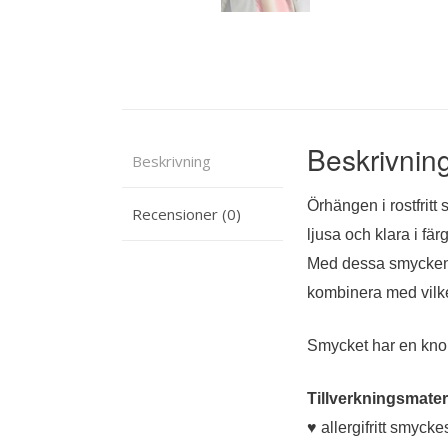
Beskrivnin
Beskrivning
Örhängen i rostfritt
Recensioner (0)
ljusa och klara i fä
Med dessa smycken k
kombinera med vilken 
Smycket har en kn
Tillverkningsmateri
♥ allergifritt smycke