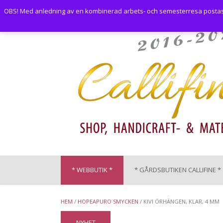
Skip
OBS! Med anledning av en kombinerad arbets- och semesterresa postas i
to
content
* WEBBUTIK *
* GÅRDSBUTIKEN CALLIFINE *
HEM
/
HOPEAPURO SMYCKEN
/ KIVI ÖRHÄNGEN, KLAR, 4 MM
NYHET