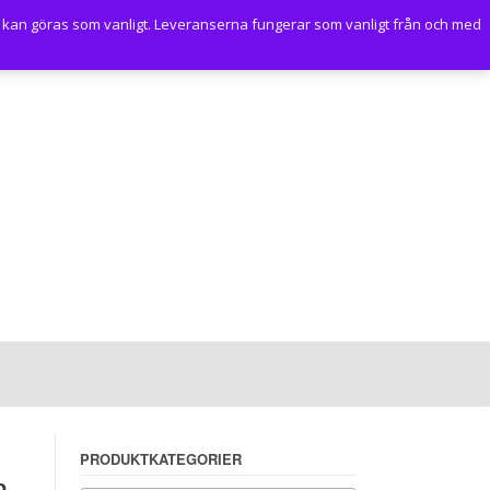
 kan göras som vanligt. Leveranserna fungerar som vanligt från och med
PRODUKTKATEGORIER
m