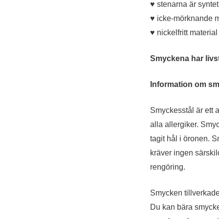
♥ stenarna är syntet
♥ icke-mörknande m
♥ nickelfritt materia
Smyckena har livst
Information om smy
Smyckesstål är ett a
alla allergiker.
Smyck
tagit hål i öronen.
Sm
kräver ingen särski
rengöring.
Smycken tillverkade 
Du kan bära smycken 