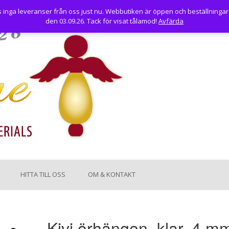
nga leveranser från oss just nu. Webbutiken är öppen och beställningar
den 03.09.26. Tack för visat tålamod!
Avfärda
HITTA TILL OSS
OM & KONTAKT
Kivi örhängen, klar, 4 m