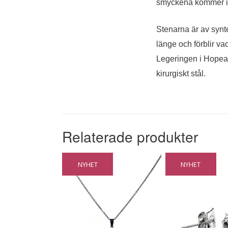
smyckena kommer int
Stenarna är av synte
länge och förblir va
Legeringen i Hopeap
kirurgiskt stål.
Relaterade produkter
NYHET
NYHET