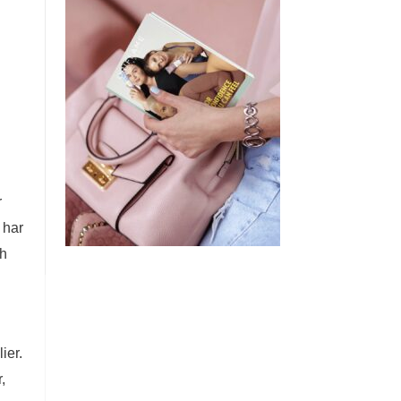
r
 har
ch
ier.
,