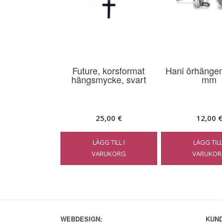
Future, korsformat
Hani örhängen,
hängsmycke, svart
mm
25,00
€
12,00
LÄGG TILL I
LÄGG TILL
VARUKORG
VARUKOR
WEBDESIGN:
KUND