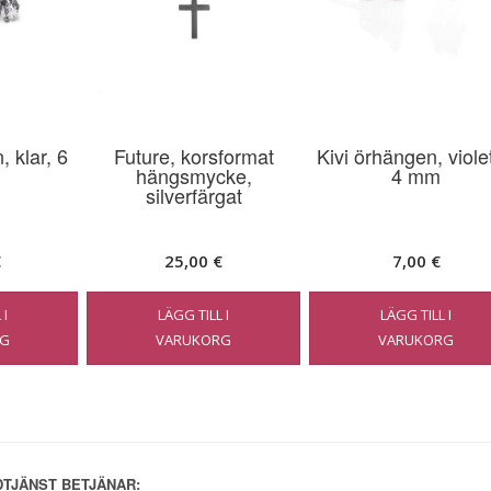
 klar, 6
Future, korsformat
Kivi örhängen, violet
hängsmycke,
4 mm
silverfärgat
€
25,00
€
7,00
€
 I
LÄGG TILL I
LÄGG TILL I
G
VARUKORG
VARUKORG
TJÄNST BETJÄNAR: