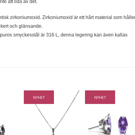
e att lida av det.
tisk zirkoniumoxid. Zirkoniumoxid är ett hårt material som hålle
ckert och glänsande.
uros smyckesstål är 316 L, denna legering kan även kallas
NYHET
NYHET