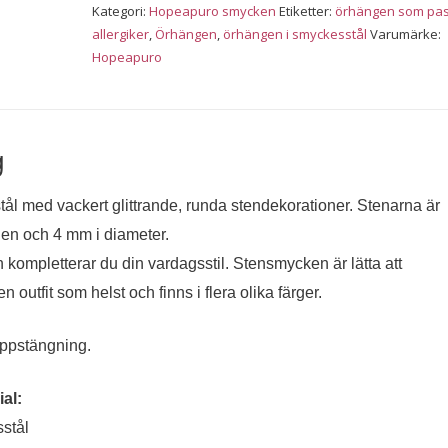
mm
Kategori:
Hopeapuro smycken
Etiketter:
örhängen som pa
mängd
allergiker
,
Örhängen
,
örhängen i smyckesstål
Varumärke:
Hopeapuro
g
 stål med vackert glittrande, runda stendekorationer. Stenarna är
rgen och 4 mm i diameter.
ompletterar du din vardagsstil. Stensmycken är lätta att
outfit som helst och finns i flera olika färger.
oppstängning.
al:
sstål