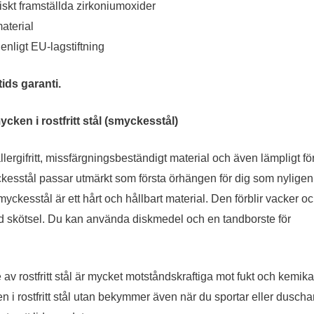
iskt framställda zirkoniumoxider
aterial
l enligt EU-lagstiftning
ids garanti.
cken i rostfritt stål (smyckesstål)
llergifritt, missfärgningsbeständigt material och även lämpligt fö
esstål passar utmärkt som första örhängen för dig som nyligen
yckesstål är ett hårt och hållbart material. Den förblir vacker o
ld skötsel. Du kan använda diskmedel och en tandborste för
av rostfritt stål är mycket motståndskraftiga mot fukt och kemikal
i rostfritt stål utan bekymmer även när du sportar eller duschar