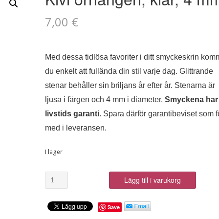
7,00
€
Med dessa tidlösa favoriter i ditt smyckeskrin kom
du enkelt att fullända din stil varje dag. Glittrande
stenar behåller sin briljans år efter år. Stenarna är
ljusa i färgen och 4 mm i diameter.
Smyckena har
livstids garanti.
Spara därför garantibeviset som fö
med i leveransen.
I lager
Kivi
Lägg till i varukorg
örhängen,
klar,
Save
4