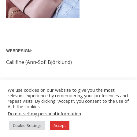
WEBDESIGN:
Callifine (Ann-Sofi Björklund)
KUNDTJÄNST BETJÄNAR:
We use cookies on our website to give you the most
relevant experience by remembering your preferences and
måndag – torsdag: kl. 9 – 16
repeat visits. By clicking “Accept”, you consent to the use of
Kontakt sker enklast via e-post: info[at]callifine.net
ALL the cookies.
Do not sell my personal information
.
Cookie Settings
Accept
Theme: TopShop by
Kaira
Proudly powered by
WordPress