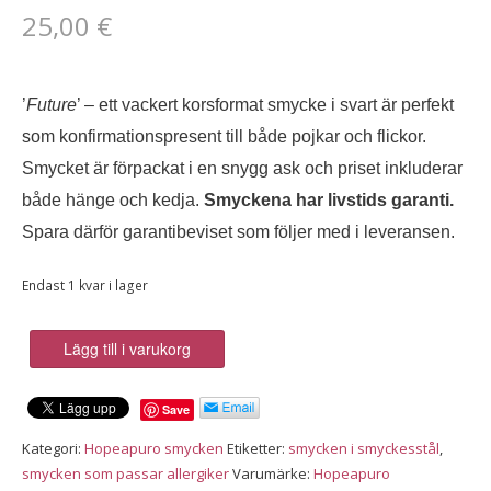
25,00
€
’
Future
’ – ett vackert korsformat smycke i svart är perfekt
som konfirmationspresent till både pojkar och flickor.
Smycket är förpackat i en snygg ask och priset inkluderar
både hänge och kedja.
Smyckena har livstids garanti.
Spara därför garantibeviset som följer med i leveransen.
Endast 1 kvar i lager
Future,
Lägg till i varukorg
korsformat
hängsmycke,
Save
svart
mängd
Kategori:
Hopeapuro smycken
Etiketter:
smycken i smyckesstål
,
smycken som passar allergiker
Varumärke:
Hopeapuro