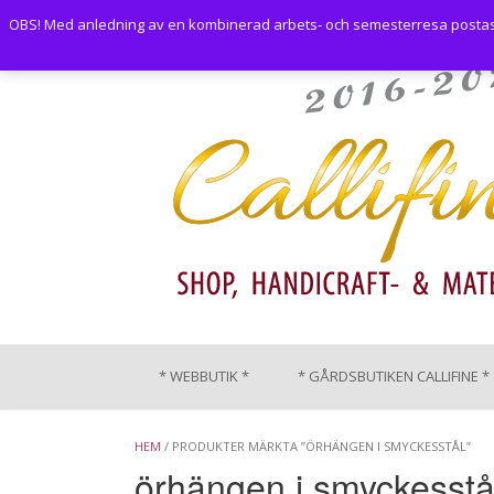
Skip
OBS! Med anledning av en kombinerad arbets- och semesterresa postas i
to
content
* WEBBUTIK *
* GÅRDSBUTIKEN CALLIFINE *
HEM
/ PRODUKTER MÄRKTA ”ÖRHÄNGEN I SMYCKESSTÅL”
örhängen i smyckesstå