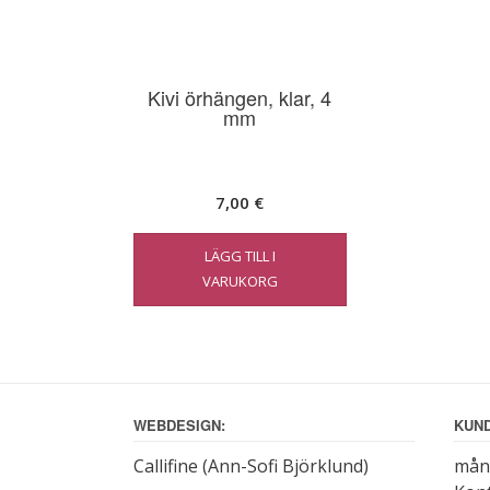
Kivi örhängen, klar, 4
mm
7,00
€
LÄGG TILL I
VARUKORG
WEBDESIGN:
KUND
Callifine (Ann-Sofi Björklund)
månd