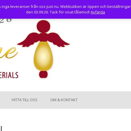
nga leveranser från oss just nu. Webbutiken är öppen och beställningar
den 03.09.26. Tack för visat tålamod!
Avfärda
HITTA TILL OSS
OM & KONTAKT
l