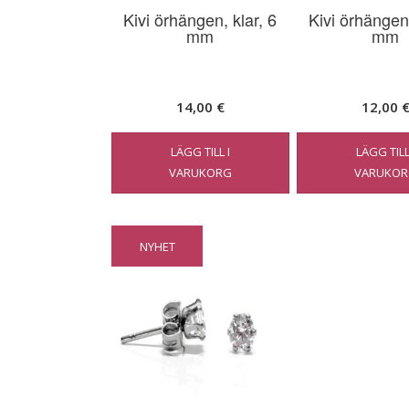
Kivi örhängen, klar, 6
Kivi örhängen,
mm
mm
14,00
€
12,00
LÄGG TILL I
LÄGG TILL
VARUKORG
VARUKOR
NYHET