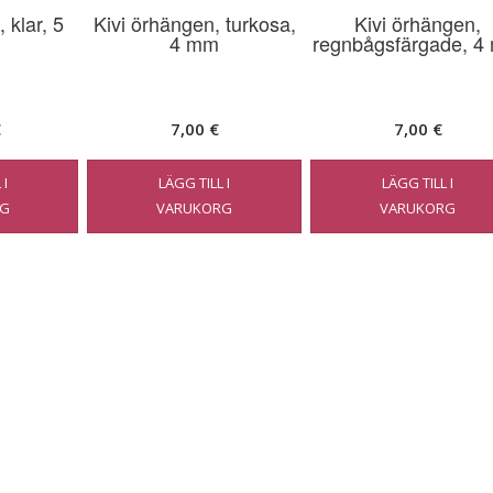
 klar, 5
Kivi örhängen, turkosa,
Kivi örhängen,
4 mm
regnbågsfärgade, 4
€
7,00
€
7,00
€
 I
LÄGG TILL I
LÄGG TILL I
G
VARUKORG
VARUKORG