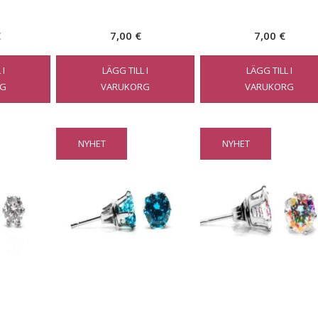
€
7,00
€
7,00
€
 I
LÄGG TILL I
LÄGG TILL I
G
VARUKORG
VARUKORG
NYHET
NYHET