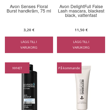
Avon Senses Floral
Avon DelightFull False
Burst handkräm, 75 ml
Lash mascara, blackest
black, vattenfast
3,20
€
11,50
€
LÄGG TILL I
LÄGG TILL I
VARUKORG
VARUKORG
NYHET
På kommande