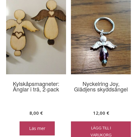
Kylskåpsmagneter:
Nyckelring Joy,
Änglar i trä, 2-pack
Glädjens skyddsängel
8,00
€
12,00
€
LÄGG TILL I
Läs mer
VARUKORG