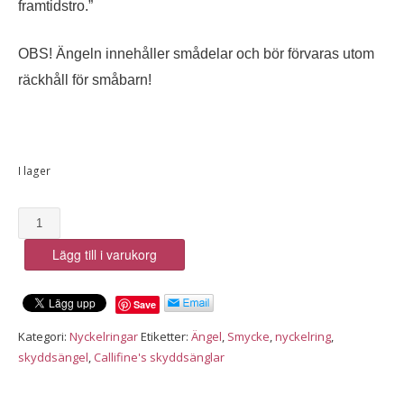
framtidstro.”
OBS! Ängeln innehåller smådelar och bör förvaras utom
räckhåll för småbarn!
I lager
Nyckelring
Futurum,
Lägg till i varukorg
framtidstrons
skyddsängel
mängd
Save
Kategori:
Nyckelringar
Etiketter:
Ängel
,
Smycke
,
nyckelring
,
skyddsängel
,
Callifine's skyddsänglar