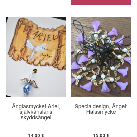
Änglasmycket Ariel,
Specialdesign, Ängel:
självkänslans
Halssmycke
skyddsängel
14,00
€
15,00
€