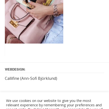
WEBDESIGN:
Callifine (Ann-Sofi Björklund)
KUNDTJÄNST BETJÄNAR:
We use cookies on our website to give you the most
relevant experience by remembering your preferences and
måndag – torsdag: kl. 9 – 16