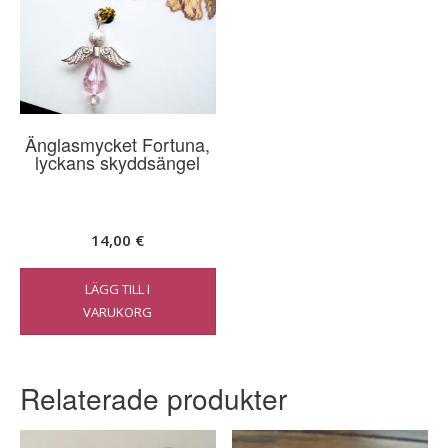
Änglasmycket Fortuna,
lyckans skyddsängel
14,00
€
LÄGG TILL I
VARUKORG
Relaterade produkter