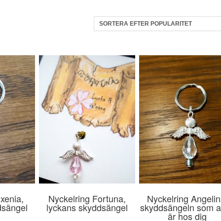
xenia,
Nyckelring Fortuna,
Nyckelring Angelin
dsängel
lyckans skyddsängel
skyddsängeln som al
är hos dig