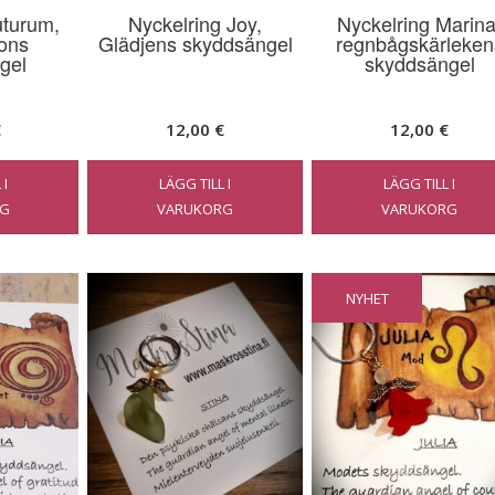
uturum,
Nyckelring Joy,
Nyckelring Marina
rons
Glädjens skyddsängel
regnbågskärleken
gel
skyddsängel
€
12,00
€
12,00
€
 I
LÄGG TILL I
LÄGG TILL I
G
VARUKORG
VARUKORG
NYHET