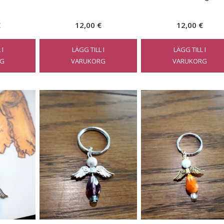
€
12,00
€
12,00
€
 I
LÄGG TILL I
LÄGG TILL I
G
VARUKORG
VARUKORG