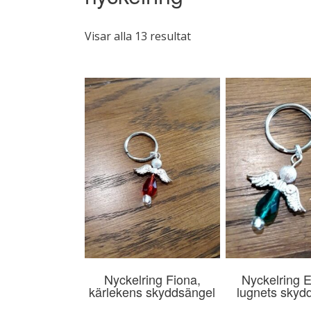
Sortera
Visar alla 13 resultat
efter
popularitet
Nyckelring Fiona,
Nyckelring E
kärlekens skyddsängel
lugnets skyd