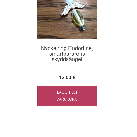
Nyckelring Endorfine,
smärtbärarens
skyddsängel
12,00
€
LÄGG TILL I
VARUKORG