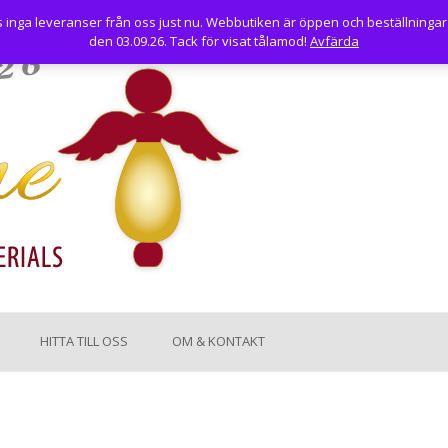
nga leveranser från oss just nu. Webbutiken är öppen och beställningar
den 03.09.26. Tack för visat tålamod!
Avfärda
HITTA TILL OSS
OM & KONTAKT