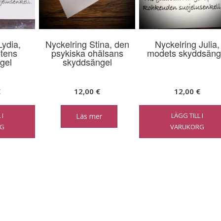
Lydia,
Nyckelring Stina, den
Nyckelring Julia,
tens
psykiska ohälsans
modets skyddsäng
gel
skyddsängel
€
12,00
€
12,00
€
 I
LÄGG TILL I
Läs mer
G
VARUKORG