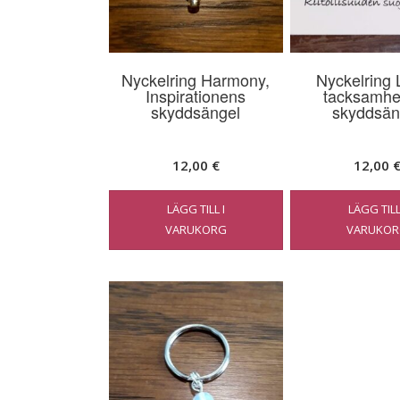
Nyckelring Harmony,
Nyckelring 
Inspirationens
tacksamhe
skyddsängel
skyddsän
12,00
€
12,00
LÄGG TILL I
LÄGG TILL
VARUKORG
VARUKOR