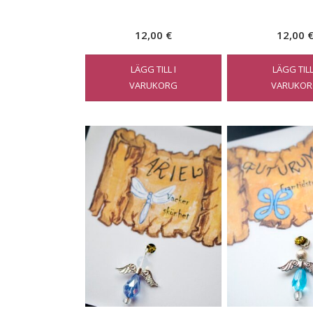
12,00
€
12,00
LÄGG TILL I
LÄGG TILL
VARUKORG
VARUKOR