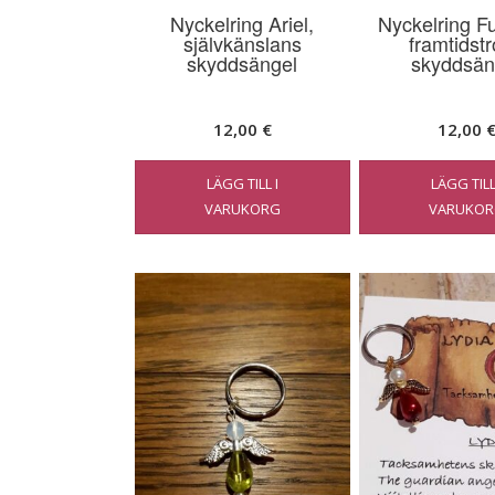
Nyckelring Ariel,
Nyckelring F
självkänslans
framtidst
skyddsängel
skyddsän
12,00
€
12,00
LÄGG TILL I
LÄGG TILL
VARUKORG
VARUKOR