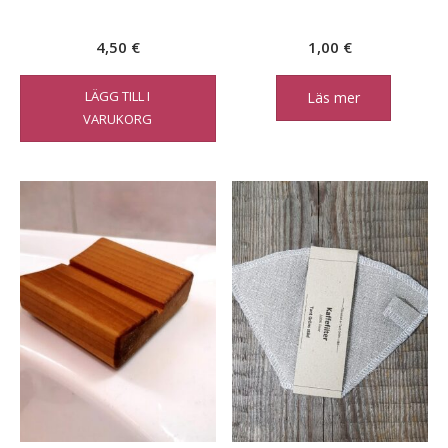
4,50
€
1,00
€
LÄGG TILL I
Läs mer
VARUKORG