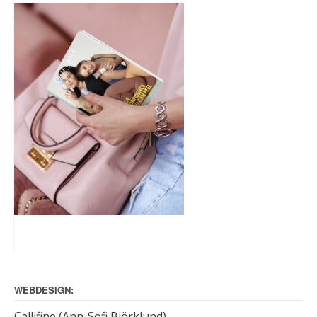
WEBDESIGN:
Callifine (Ann-Sofi Björklund)