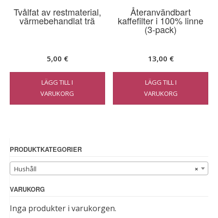
Tvålfat av restmaterial,
Återanvändbart
värmebehandlat trä
kaffefilter i 100% linne
(3-pack)
5,00
€
13,00
€
LÄGG TILL I
LÄGG TILL I
VARUKORG
VARUKORG
PRODUKTKATEGORIER
Hushåll
×
VARUKORG
Inga produkter i varukorgen.