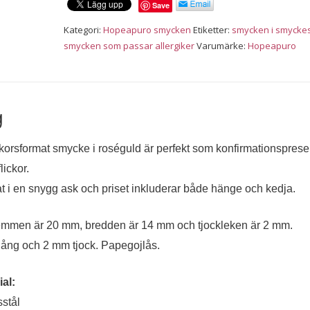
Save
roséguld
mängd
Kategori:
Hopeapuro smycken
Etiketter:
smycken i smyckes
smycken som passar allergiker
Varumärke:
Hopeapuro
g
t korsformat smycke i roséguld är perfekt som konfirmationsprese
lickor.
t i en snygg ask och priset inkluderar både hänge och kedja.
remmen är 20 mm, bredden är 14 mm och tjockleken är 2 mm.
lång och 2 mm tjock. Papegojlås.
al:
sstål