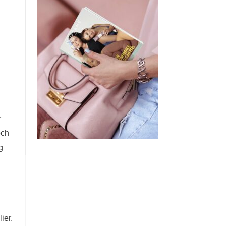
r
och
g
ier.