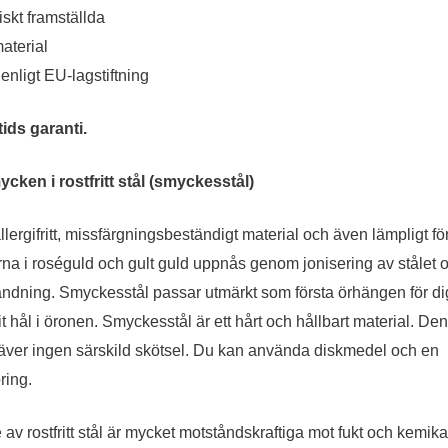
iskt framställda
aterial
l enligt EU-lagstiftning
ids garanti.
cken i rostfritt stål (smyckesstål)
llergifritt, missfärgningsbeständigt material och även lämpligt fö
erna i roséguld och gult guld uppnås genom jonisering av stålet 
vändning.
Smyckesstål passar utmärkt som första örhängen för di
t hål i öronen.
Smyckesstål är ett hårt och hållbart material. Den
kräver ingen särskild skötsel. Du kan använda diskmedel och en
ring.
av rostfritt stål är mycket motståndskraftiga mot fukt och kemikal