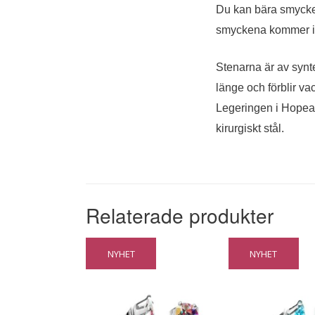
Du kan bära smycken 
smyckena kommer int
Stenarna är av synte
länge och förblir va
Legeringen i Hopeap
kirurgiskt stål.
Relaterade produkter
NYHET
NYHET