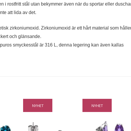
i rostfritt stål utan bekymmer även när du sportar eller duschar
e att lida av det.
tisk zirkoniumoxid. Zirkoniumoxid är ett hårt material som hålle
ckert och glänsande.
uros smyckesstål är 316 L, denna legering kan även kallas
NYHET
NYHET