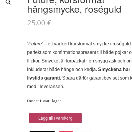
hängsmycke, roséguld
25,00
€
’
Future
’ – ett vackert korsformat smycke i roséguld 
perfekt som konfirmationspresent till både pojkar 
flickor. Smycket är förpackat i en snygg ask och pri
inkluderar både hänge och kedja.
Smyckena har
livstids garanti.
Spara därför garantibeviset som fö
med i leveransen.
Endast 1 kvar i lager
Future,
Lägg till i varukorg
korsformat
hängsmycke,