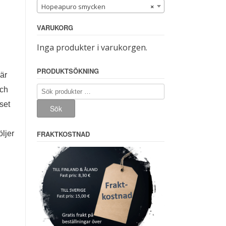
Hopeapuro smycken
×
VARUKORG
Inga produkter i varukorgen.
PRODUKTSÖKNING
är
Sök
och
efter:
set
Sök
FRAKTKOSTNAD
ljer