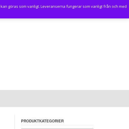
 kan göras som vanligt. Leveranserna fungerar som vanligt från och med
PRODUKTKATEGORIER