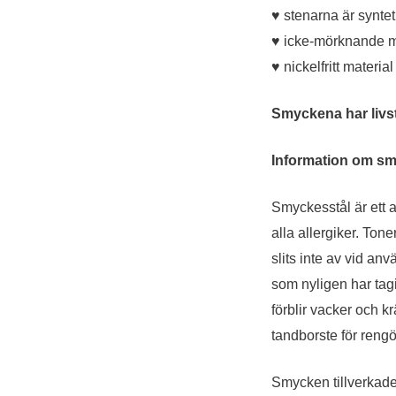
♥ stenarna är syntet
♥ icke-mörknande m
♥ nickelfritt materia
Smyckena har livst
Information om smy
Smyckesstål är ett a
alla allergiker. Ton
slits inte av vid an
som nyligen har tagi
förblir vacker och 
tandborste för rengö
Smycken tillverkade 