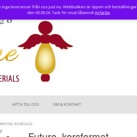
nga leveranser från oss just nu. Webbutiken är öppen och beställningar
den 03.09.26. Tack för visat tålamod!
Avfärda
HITTA TILL OSS
OM & KONTAKT
SMYCKE, ROSÉGULD
Future, korsformat