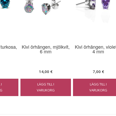
 turkosa,
Kivi örhängen, mjölkvit,
Kivi örhängen, violet
6 mm
4 mm
14,00
€
7,00
€
 I
LÄGG TILL I
LÄGG TILL I
G
VARUKORG
VARUKORG