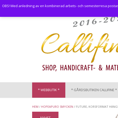
Skip
OBS! Med anledning av en kombinerad arbets- och semesterresa postas i
to
content
* WEBBUTIK *
* GÅRDSBUTIKEN CALLIFINE *
HEM
/
HOPEAPURO SMYCKEN
/ FUTURE, KORSFORMAT HÄNG
NYHET