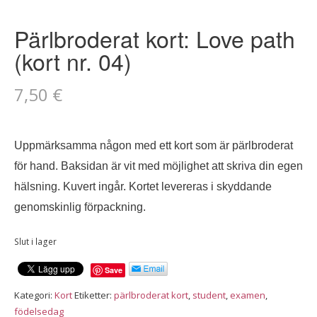
Pärlbroderat kort: Love path
(kort nr. 04)
7,50
€
Uppmärksamma någon med ett kort som är pärlbroderat
för hand.
Baksidan är vit med möjlighet att skriva din egen
hälsning.
Kuvert ingår. Kortet levereras i skyddande
genomskinlig förpackning.
Slut i lager
Save
Kategori:
Kort
Etiketter:
pärlbroderat kort
,
student
,
examen
,
födelsedag