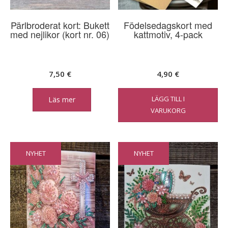
Pärlbroderat kort: Bukett
Födelsedagskort med
med nejlikor (kort nr. 06)
kattmotiv, 4-pack
7,50
€
4,90
€
LÄGG TILL I
Läs mer
VARUKORG
NYHET
NYHET