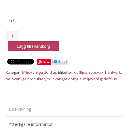
I lager
Blodgrape
och
Lägg till i varukorg
Pomelo,
miljövänligt
doftljus
Save
mängd
Kategori:
Miljövänliga doftljus
Etiketter:
doftljus
,
rapsvax
,
hantverk
,
miljövänliga produkter
,
miljövänliga doftljus
,
miljövänligt doftljus
Beskrivning
Ytterligare information