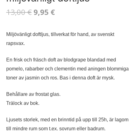
Det
Det
13,00
€
9,95
€
ursprungliga
nuvarande
Miljövänligt doftljus, tillverkat för hand, av svenskt
priset
priset
rapsvax.
var:
är:
En frisk och fräsch doft av blodgrape blandad med
13,00 €.
9,95 €.
pomelo, rabarber och clementin med aningen blommiga
toner av jasmin och ros. Bas i denna doft är mysk.
Behållare av frostat glas.
Trälock av bok.
Ljusets storlek, med en brinntid på upp till 25h, är lagom
till mindre rum som t.ex. sovrum eller badrum.