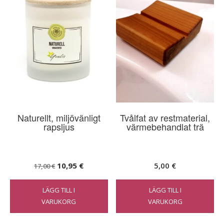
Naturellt, miljövänligt
Tvålfat av restmaterial,
rapsljus
värmebehandlat trä
Det
Det
10,95
€
5,00
€
17,00
€
ursprungliga
nuvarande
LÄGG TILL I
LÄGG TILL I
priset
priset
VARUKORG
VARUKORG
var:
är:
17,00 €.
10,95 €.