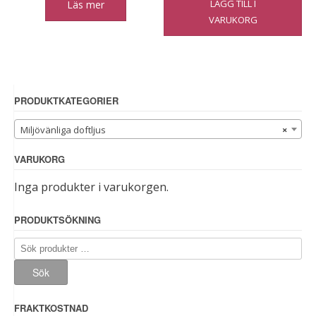
LÄGG TILL I
Läs mer
VARUKORG
PRODUKTKATEGORIER
Miljövänliga doftljus
×
VARUKORG
Inga produkter i varukorgen.
PRODUKTSÖKNING
Sök
efter:
Sök
FRAKTKOSTNAD