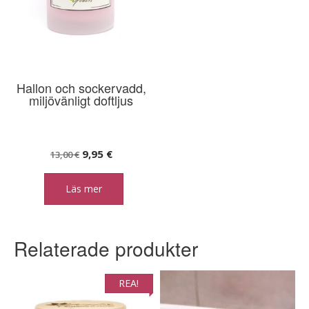
Hallon och sockervadd,
miljövänligt doftljus
Det
Det
9,95
€
13,00
€
ursprungliga
nuvarande
Läs mer
priset
priset
var:
är:
13,00 €.
9,95 €.
Relaterade produkter
REA!