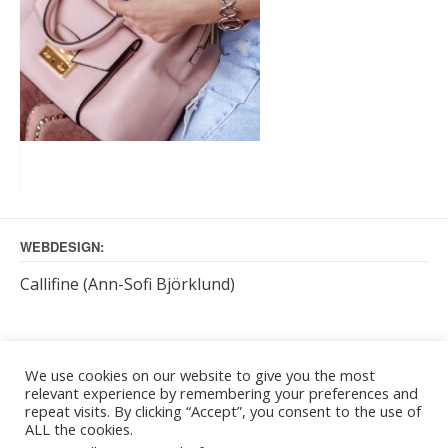
WEBDESIGN:
Callifine (Ann-Sofi Björklund)
KUNDTJÄNST BETJÄNAR:
We use cookies on our website to give you the most
relevant experience by remembering your preferences and
måndag – torsdag: kl. 9 – 16
repeat visits. By clicking “Accept”, you consent to the use of
Kontakt sker enklast via e-post: info[at]callifine.net
ALL the cookies.