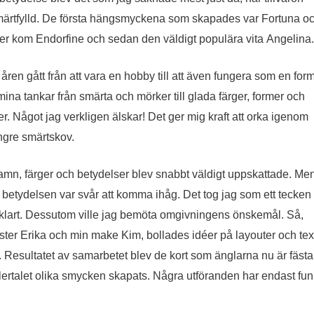
ärtfylld. De första hängsmyckena som skapades var Fortuna o
ter kom Endorfine och sedan den väldigt populära vita Angelina.
en gått från att vara en hobby till att även fungera som en for
 mina tankar från smärta och mörker till glada färger, former och
. Något jag verkligen älskar! Det ger mig kraft att orka igenom
ngre smärtskov.
n, färger och betydelser blev snabbt väldigt uppskattade. Me
betydelsen var svår att komma ihåg. Det tog jag som ett tecken
r klart. Dessutom ville jag bemöta omgivningens önskemål. Så,
er Erika och min make Kim, bollades idéer på layouter och text 
. Resultatet av samarbetet blev de kort som änglarna nu är fästa
 flertalet olika smycken skapats. Några utföranden har endast fun