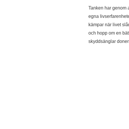
Tanken har genom all
egna livserfarenhete
kämpar när livet sl
och hopp om en bätt
skyddsänglar donera