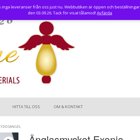
nga leveranser från oss just nu. Webbutiken är öppen och beställningar
den 03.09.26. Tack för visat tålamod!
Avfärda
HITTA TILL OSS
OM & KONTAKT
SKYDDSÄNGEL
Änglasmycket Exenia,