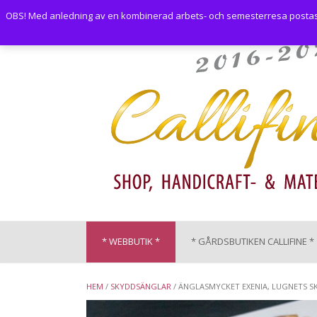
Skip
OBS! Med anledning av en kombinerad arbets- och semesterresa postas i
to
content
* WEBBUTIK *
* GÅRDSBUTIKEN CALLIFINE *
HEM
/
SKYDDSÄNGLAR
/ ÄNGLASMYCKET EXENIA, LUGNETS 