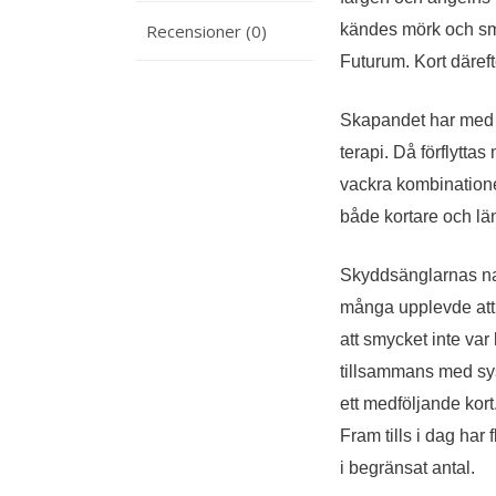
Recensioner (0)
kändes mörk och sm
Futurum. Kort däref
Skapandet har med år
terapi. Då förflyttas
vackra kombinationer
både kortare och lä
Skyddsänglarnas nam
många upplevde att 
att smycket inte va
tillsammans med syst
ett medföljande kort
Fram tills i dag har
i begränsat antal.