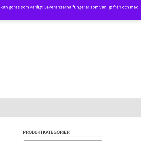
 kan göras som vanligt. Leveranserna fungerar som vanligt från och med
PRODUKTKATEGORIER