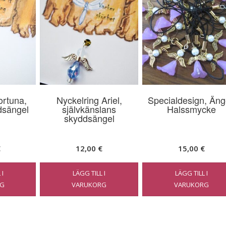
ortuna,
Nyckelring Ariel,
Specialdesign, Äng
dsängel
självkänslans
Halssmycke
skyddsängel
€
12,00
€
15,00
€
 I
LÄGG TILL I
LÄGG TILL I
G
VARUKORG
VARUKORG