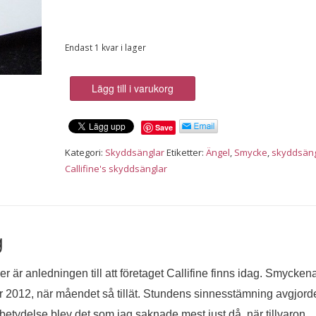
Endast 1 kvar i lager
Änglasmycket
Lägg till i varukorg
Exenia,
lugnets
Save
skyddsängel
mängd
Kategori:
Skyddsänglar
Etiketter:
Ängel
,
Smycke
,
skyddsän
Callifine's skyddsänglar
g
 är anledningen till att företaget Callifine finns idag. Smycken
r 2012, när måendet så tillät. Stundens sinnesstämning avgjord
betydelse blev det som jag saknade mest just då, när tillvaron