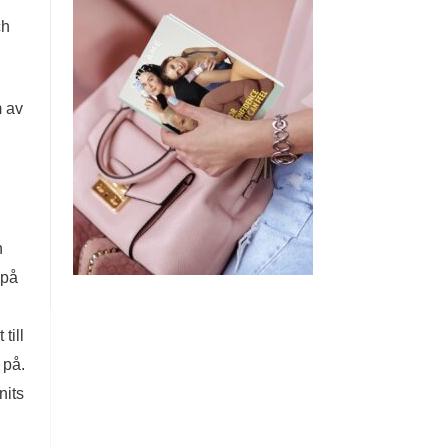
ch
m av
n
 på
till
 på.
nits