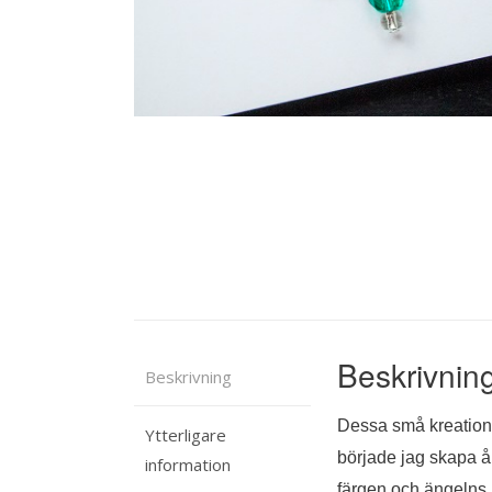
Beskrivnin
Beskrivning
Dessa små kreationer
Ytterligare
började jag skapa å
information
färgen och ängelns 