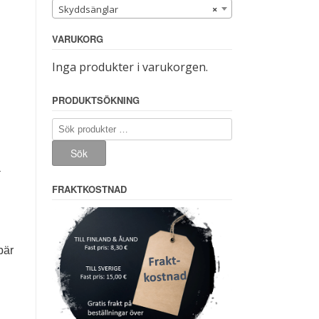
Skyddsänglar
×
VARUKORG
Inga produkter i varukorgen.
PRODUKTSÖKNING
Sök
efter:
Sök
a
FRAKTKOSTNAD
bär