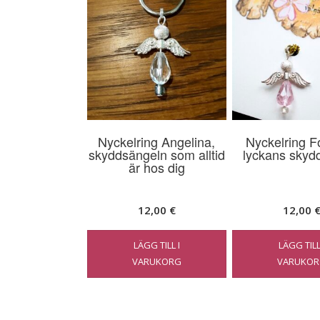
Nyckelring Angelina,
Nyckelring F
skyddsängeln som alltid
lyckans skyd
är hos dig
12,00
€
12,00
LÄGG TILL I
LÄGG TILL
VARUKORG
VARUKOR