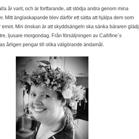
a år varit, och är fortfarande, att stödja andra genom mina
r. Mitt änglaskapande blev därför ett sätta att hjälpa dem som
år emot. Min önskan är att skyddsängeln ska sänka bäraren gläd
re, ljusare morgondag. Från försäljningen av Callifine´s
s årligen pengar till olika välgörande ändamål.