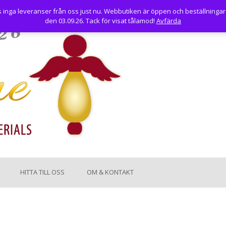
nga leveranser från oss just nu. Webbutiken är öppen och beställningar
den 03.09.26. Tack för visat tålamod!
Avfärda
HITTA TILL OSS
OM & KONTAKT