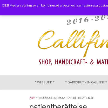
Skip
OBS! Med anledning av en kombinerad arbets- och semesterresa postas i
to
content
* WEBBUTIK *
* GÅRDSBUTIKEN CALLIFINE *
HEM
/ PRODUKTER MÄRKTA ”PATIENTBERÄTTELSE”
patientberättelse