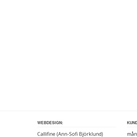
WEBDESIGN:
KUND
Callifine (Ann-Sofi Björklund)
månd