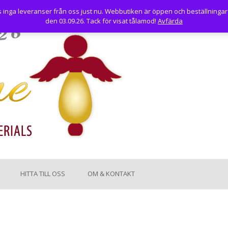
nga leveranser från oss just nu. Webbutiken är öppen och beställningar
den 03.09.26. Tack för visat tålamod!
Avfärda
HITTA TILL OSS
OM & KONTAKT