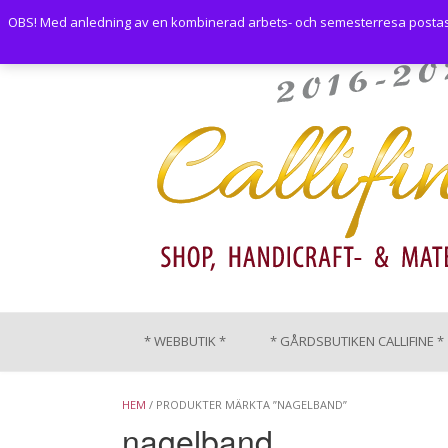
Skip
OBS! Med anledning av en kombinerad arbets- och semesterresa postas i
to
content
* WEBBUTIK *
* GÅRDSBUTIKEN CALLIFINE *
HEM
/ PRODUKTER MÄRKTA ”NAGELBAND”
nagelband