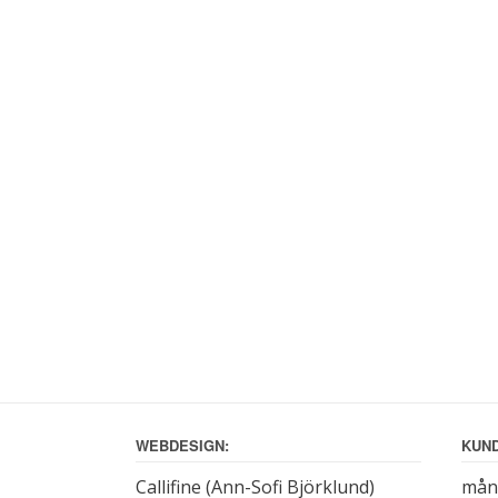
WEBDESIGN:
KUND
Callifine (Ann-Sofi Björklund)
månd