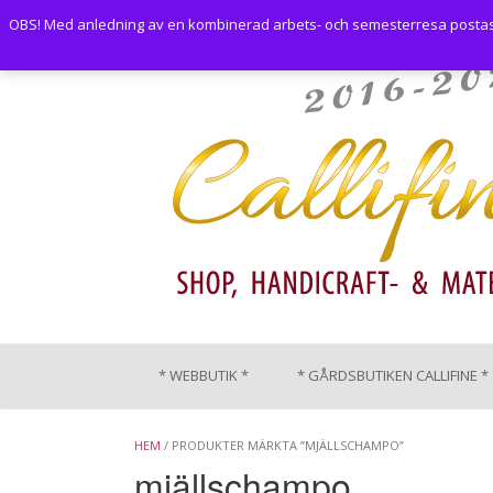
Skip
OBS! Med anledning av en kombinerad arbets- och semesterresa postas i
to
content
* WEBBUTIK *
* GÅRDSBUTIKEN CALLIFINE *
HEM
/ PRODUKTER MÄRKTA ”MJÄLLSCHAMPO”
mjällschampo