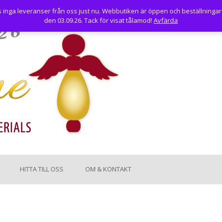
nga leveranser från oss just nu. Webbutiken är öppen och beställningar
den 03.09.26. Tack för visat tålamod!
Avfärda
HITTA TILL OSS
OM & KONTAKT