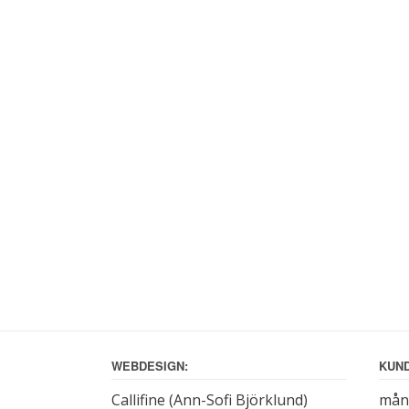
WEBDESIGN:
KUND
Callifine (Ann-Sofi Björklund)
månd