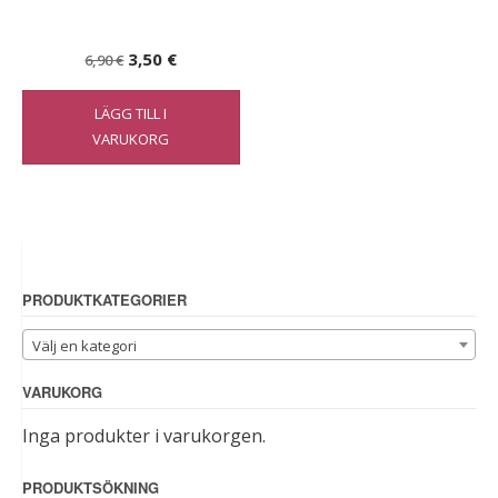
Det
Det
3,50
€
6,90
€
ursprungliga
nuvarande
LÄGG TILL I
priset
priset
VARUKORG
var:
är:
6,90 €.
3,50 €.
PRODUKTKATEGORIER
Välj en kategori
VARUKORG
Inga produkter i varukorgen.
PRODUKTSÖKNING