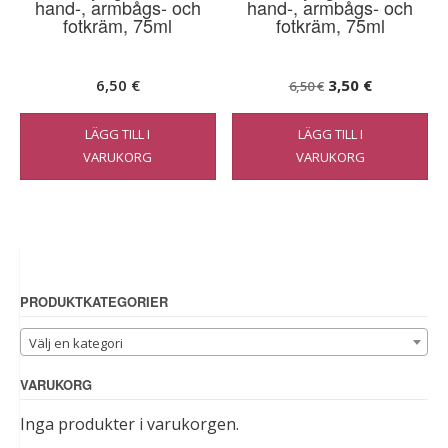
hand-, armbågs- och
hand-, armbågs- och
fotkräm, 75ml
fotkräm, 75ml
Det
Det
6,50
€
3,50
€
6,50
€
ursprungliga
nuvarande
LÄGG TILL I
LÄGG TILL I
priset
priset
VARUKORG
VARUKORG
var:
är:
6,50 €.
3,50 €.
PRODUKTKATEGORIER
Välj en kategori
VARUKORG
Inga produkter i varukorgen.