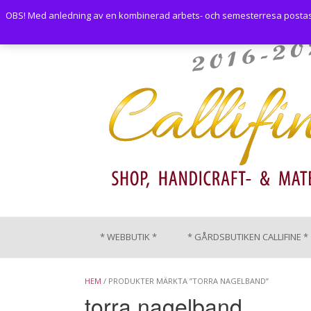
Skip
OBS! Med anledning av en kombinerad arbets- och semesterresa postas i
to
content
* WEBBUTIK *
* GÅRDSBUTIKEN CALLIFINE *
HEM
/ PRODUKTER MÄRKTA ”TORRA NAGELBAND”
torra nagelband