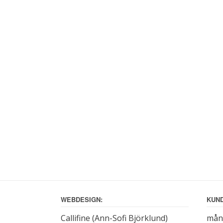
WEBDESIGN:
KUND
Callifine (Ann-Sofi Björklund)
månd