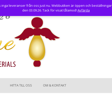
nga leveranser från oss just nu. Webbutiken är öppen och beställningar
den 03.09.26. Tack för visat tålamod!
Avfärda
HITTA TILL OSS
OM & KONTAKT